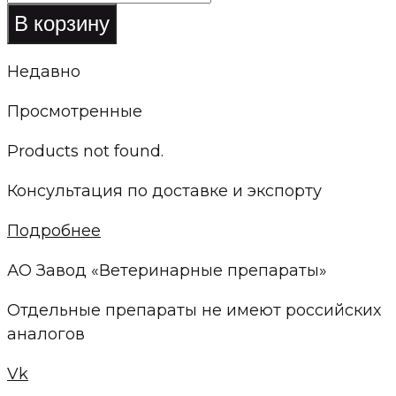
товара
В корзину
Полисоли
микроэлементов
Недавно
Просмотренные
Products not found.
Консультация по доставке и экспорту
Подробнее
АО Завод «Ветеринарные препараты»
Отдельные препараты не имеют российских
аналогов
Vk