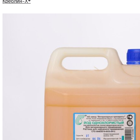
Креолин-Х®