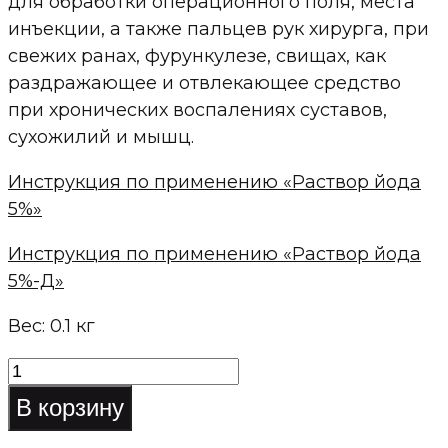
для обработки операционного поля, места
инъекции, а также пальцев рук хирурга, при
свежих ранах, фурункулезе, свищах, как
раздражающее и отвлекающее средство
при хронических воспалениях суставов,
сухожилий и мышц.
Инструкция по применению «Раствор йода
5%»
Инструкция по применению «Раствор йода
5%-Д»
Вес: 0.1 кг
Количество
товара
В корзину
Раствор